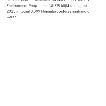
blijft wereldwijd toenemen. Uit een rapport van UN
Environment Programme (UNEP) blijkt dat in juni
2025 in totaal 3.099 klimaatprocedures aanhangig
waren