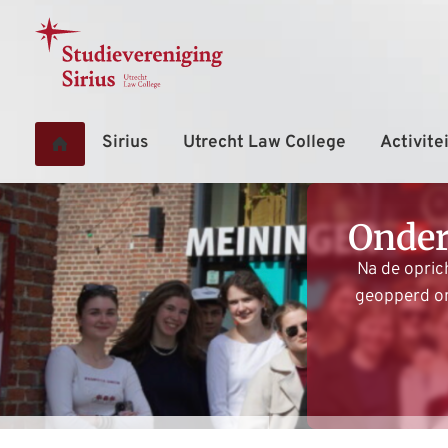
Onder
Na de opric
geopperd om 