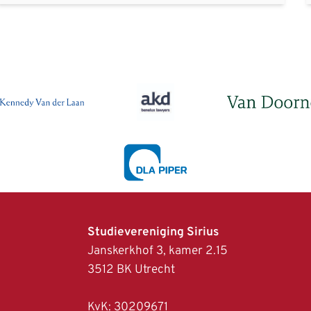
Studievereniging Sirius
Janskerkhof 3, kamer 2.15
3512 BK Utrech
KvK: 30209671