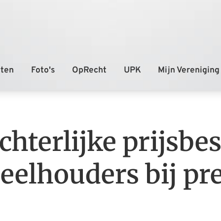
echterlijke prijsb
elhouders bij pre