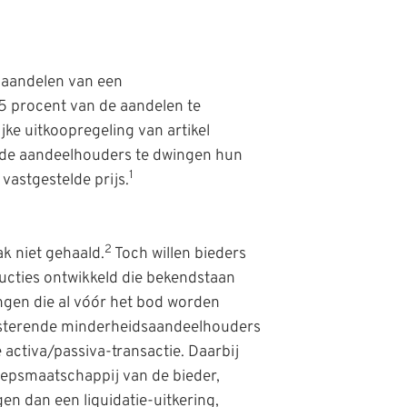
 aandelen van een
5 procent van de aandelen te
ke uitkoopregeling van artikel
nde aandeelhouders te dwingen hun
1
vastgestelde prijs.
2
k niet gehaald.
Toch willen bieders
ructies ontwikkeld die bekendstaan
ingen die al vóór het bod worden
esterende minderheidsaandeelhouders
activa/passiva-transactie. Daarbij
epsmaatschappij van de bieder,
n dan een liquidatie-uitkering,