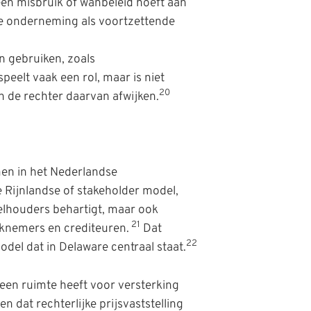
een misbruik of wanbeleid hoeft aan
 de onderneming als voortzettende
n gebruiken, zoals
eelt vaak een rol, maar is niet
20
 de rechter daarvan afwijken.
en in het Nederlandse
Rijnlandse of stakeholder model,
eelhouders behartigt, maar ook
21
knemers en crediteuren.
Dat
22
del dat in Delaware centraal staat.
geen ruimte heeft voor versterking
n dat rechterlijke prijsvaststelling