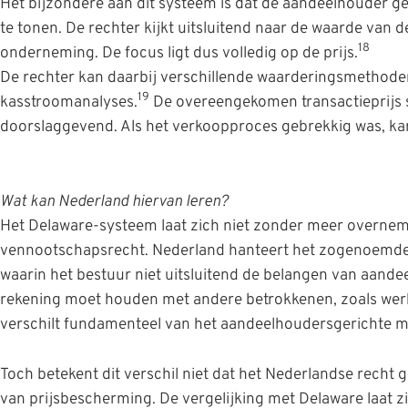
Het bijzondere aan dit systeem is dat de aandeelhouder g
te tonen. De rechter kijkt uitsluitend naar de waarde van
18
onderneming. De focus ligt dus volledig op de prijs.
De rechter kan daarbij verschillende waarderingsmethode
19
kasstroomanalyses.
De overeengekomen transactieprijs sp
doorslaggevend. Als het verkoopproces gebrekkig was, kan
Wat kan Nederland hiervan leren?
Het Delaware-systeem laat zich niet zonder meer overnem
vennootschapsrecht. Nederland hanteert het zogenoemde 
waarin het bestuur niet uitsluitend de belangen van aand
rekening moet houden met andere betrokkenen, zoals wer
verschilt fundamenteel van het aandeelhoudersgerichte mo
Toch betekent dit verschil niet dat het Nederlandse recht 
van prijsbescherming. De vergelijking met Delaware laat zie