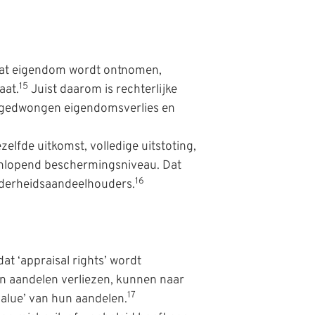
 dat eigendom wordt ontnomen,
15
aat.
Juist daarom is rechterlijke
sen gedwongen eigendomsverlies en
elfde uitkomst, volledige uitstoting,
eenlopend beschermingsniveau. Dat
16
inderheidsaandeelhouders.
at ‘appraisal rights’ wordt
n aandelen verliezen, kunnen naar
17
value’ van hun aandelen.