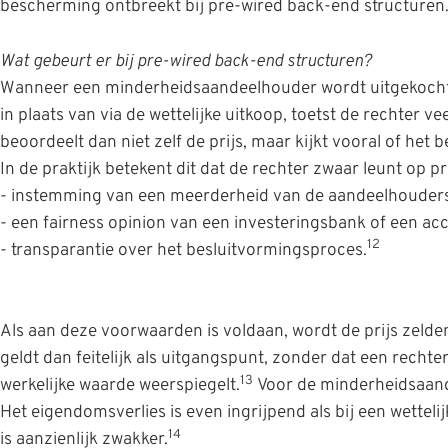
bescherming ontbreekt bij pre-wired back-end structuren
Wat gebeurt er bij pre-wired back-end structuren?
Wanneer een minderheidsaandeelhouder wordt uitgekocht v
in plaats van via de wettelijke uitkoop, toetst de rechter 
beoordeelt dan niet zelf de prijs, maar kijkt vooral of het b
In de praktijk betekent dit dat de rechter zwaar leunt op 
- instemming van een meerderheid van de aandeelhouders
- een fairness opinion van een investeringsbank of een ac
12
- transparantie over het besluitvormingsproces.
Als aan deze voorwaarden is voldaan, wordt de prijs zelden
geldt dan feitelijk als uitgangspunt, zonder dat een rechter 
13
werkelijke waarde weerspiegelt.
Voor de minderheidsaande
Het eigendomsverlies is even ingrijpend als bij een wettel
14
is aanzienlijk zwakker.