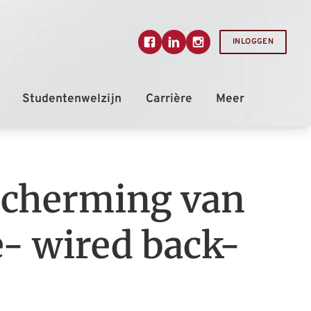
INLOGGEN
escherming van
- wired back-