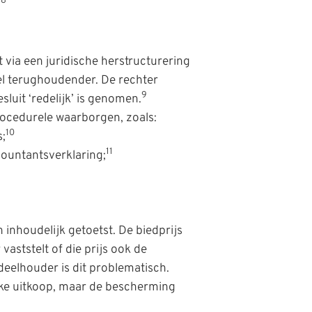
8
.
ia een juridische herstructurering
veel terughoudender. De rechter
9
esluit ‘redelijk’ is genomen.
procedurele waarborgen, zoals:
10
;
11
countantsverklaring;
 inhoudelijk getoetst. De biedprijs
vaststelt of die prijs ook de
elhouder is dit problematisch.
ijke uitkoop, maar de bescherming