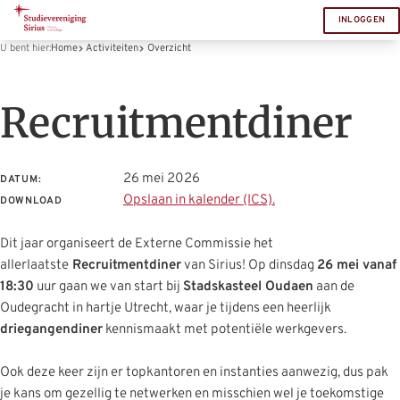
INLOGGEN
U bent hier:
Home
Activiteiten
Overzicht
Recruitmentdiner
26 mei 2026
DATUM:
Opslaan in kalender (ICS).
DOWNLOAD
Dit jaar organiseert de Externe Commissie het
allerlaatste
Recruitmentdiner
van Sirius! Op dinsdag
26 mei vanaf
18:30
uur gaan we van start bij
Stadskasteel Oudaen
aan de
Oudegracht in hartje Utrecht, waar je tijdens een heerlijk
driegangendiner
kennismaakt met potentiële werkgevers.
Ook deze keer zijn er topkantoren en instanties aanwezig, dus pak
je kans om gezellig te netwerken en misschien wel je toekomstige