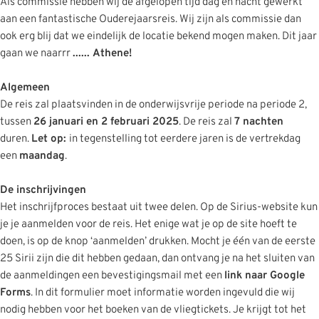
Als commissie hebben wij de afgelopen tijd dag en nacht gewerkt
aan een fantastische Ouderejaarsreis. Wij zijn als commissie dan
ook erg blij dat we eindelijk de locatie bekend mogen maken. Dit jaar
gaan we naarrr
......
Athene!
Algemeen
De reis zal plaatsvinden in de onderwijsvrije periode na periode 2,
tussen
26 januari en 2 februari 2025
. De reis zal
7 nachten
duren.
Let op:
in tegenstelling tot eerdere jaren is de vertrekdag
een
maandag
.
De inschrijvingen
Het inschrijfproces bestaat uit twee delen. Op de Sirius-website kun
je je aanmelden voor de reis. Het enige wat je op de site hoeft te
doen, is op de knop ‘aanmelden’ drukken. Mocht je één van de eerste
25 Sirii zijn die dit hebben gedaan, dan ontvang je na het sluiten van
de aanmeldingen een bevestigingsmail met een
link naar Google
Forms
. In dit formulier moet informatie worden ingevuld die wij
nodig hebben voor het boeken van de vliegtickets. Je krijgt tot het