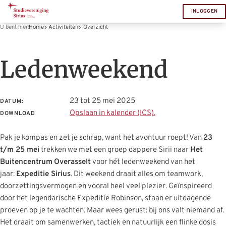
INLOGGEN
U bent hier:
Home
Activiteiten
Overzicht
Ledenweekend
23 tot 25 mei 2025
DATUM:
Opslaan in kalender (ICS).
DOWNLOAD
Pak je kompas en zet je schrap, want het avontuur roept! Van
23
t/m 25 mei
trekken we met een groep dappere Sirii naar
Het
Buitencentrum
Overasselt
voor hét ledenweekend van het
jaar:
Expeditie Sirius
. Dit weekend draait alles om teamwork,
doorzettingsvermogen en vooral heel veel plezier. Geïnspireerd
door het legendarische Expeditie Robinson, staan er uitdagende
proeven op je te wachten. Maar wees gerust: bij ons valt niemand af.
Het draait om samenwerken, tactiek en natuurlijk een flinke dosis